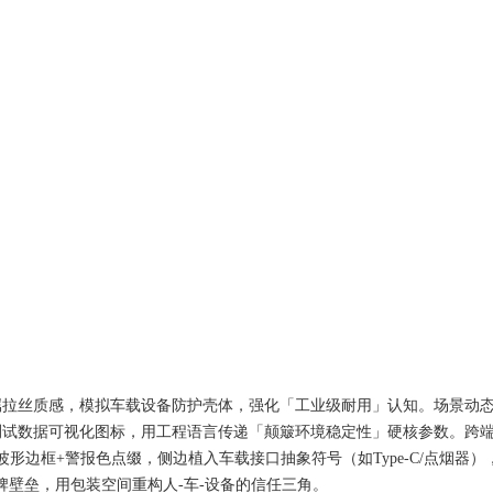
构+金属拉丝质感，模拟车载设备防护壳体，强化「工业级耐用」认知。 ​​场景
力测试数据可视化图标，用工程语言传递「颠簸环境稳定性」硬核参数。 ​​跨
冲波形边框+警报色点缀，侧边植入车载接口抽象符号（如Type-C/点烟器）
壁垒，用包装空间重构人-车-设备的信任三角。