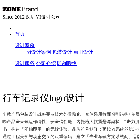
Since 2012 深圳VI设计公司
首页
设计案例
vi设计案例
包装设计
画册设计
设计服务
公司介绍
即刻联络
行车记录仪logo设计
车载产品包装设计战略要点​​ ​​技术外骨骼化​​：盒体采用棱面切割结
喻产品全天候运作特性。 ​​安全信任链​​：内托植入抗震悬浮架构+冲击
书，构建「即触即用」的无缝体验。 ​​品牌符号矩阵​​：延续VI系统的脉
通过工程美学与动态交互的双重编码，建立「专业车载方案系统商」品牌