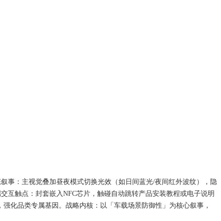
动态叙事​​：主视觉叠加昼夜模式切换光效（如日间蓝光/夜间红外波纹），隐
端交互触点​​：封套嵌入NFC芯片，触碰自动跳转产品安装教程或电子说明
，强化品类专属基因。 ​​战略内核​​：以「车载场景防御性」为核心叙事，