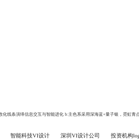
号原型，参数化线条演绎信息交互与智能进化 b:主色系采用深海蓝+量子银，霓
智能科技VI设计
深圳VI设计公司
投资机构lo