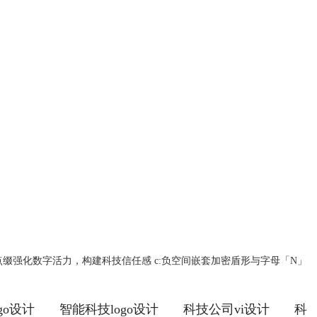
虹青点缀强化数字活力，构建科技信任感 c:负空间嵌套加密盾形与字母「N」
go设计
智能科技logo设计
科技公司vi设计
科