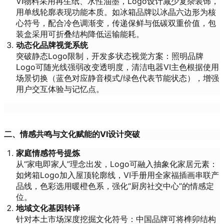
VI物料采用再生纸、水性油墨，Logo设计减少复杂装饰，
用单线轮廓表现功能本质。如冰箱品牌以冰晶六边形为核
心符号，配合冷色调渐变，传递保鲜与低碳双重价值，包
装盒采用可折叠结构降低运输能耗。
动态化品牌视觉系统
突破静态Logo限制，开发多状态视觉方案：照明品牌
Logo可随光线强弱改变透明度，清洁电器VI主色根据使用
场景切换（蓝色对应静音模式/绿色代表节能状态），增强
用户交互体验与记忆点。
二、情感共鸣与文化赋能的VI设计突破
家庭情感符号提炼
从“家电即家人”理念出发，Logo可融入抽象化家居元素：
如烤箱Logo加入屋顶轮廓线，VI手册用全家福插画串联产
品线，色彩选用暖橙色系，强化“厨房社交中心”的情感定
位。
地域文化基因转译
针对本土市场深度挖掘文化符号：中国品牌可将榫卯结构