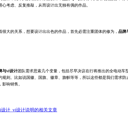
用心考虑、反复推敲，从而设计出无独有偶的作品。
着很大的关系，想要设计出出色的作品，首先必需注重团体的修为，
品牌与
团队
需求
思索
几个变量，包括尽早
决议
在
行将
推出的全电动车
牌与vi
设计
的
规则
。
比如说国徽、国旗、徽章、旗帜等等，所以这些都是我们需求防
，影响销售。
vi设计_vi设计说明的相关文章