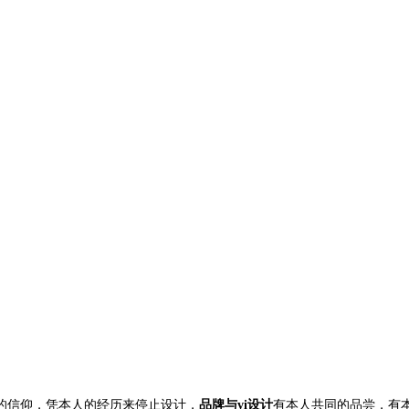
的信仰，凭本人的经历来停止设计，
有本人共同的品尝，有
品牌与vi
设计