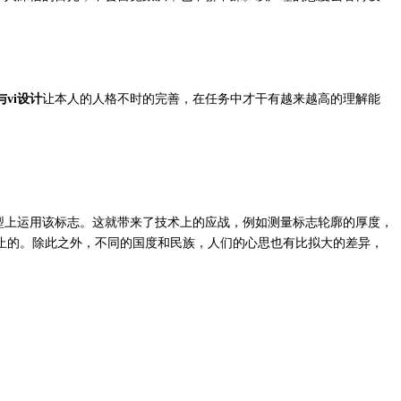
让本人的人格不时的完善，在任务中才干有越来越高的理解能
vi
设计
型上
运用
该标志。这就带来了技术上的
应战
，例如测量标志轮廓的厚度，
止的。除此之外，不同的国度和民族，人们的心思也有比拟大的差异，