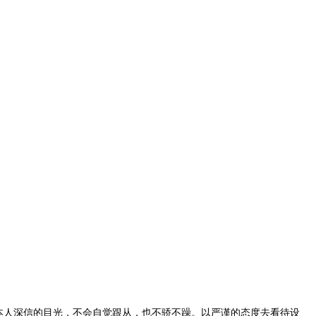
本人深信的目光，不会自觉跟从，也不骄不躁。以严谨的态度去看待设