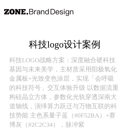
科技logo设计案例
科技LOGO战略方案：​​深度融合硬科技
基因与未来美学，主材质采用阳极氧化
金属板+光致变色涂层，实现「会呼吸
的科技符号」交互体验升级 以数据流重
构硅晶立方体，参数化光轨穿透深南大
道轴线，演绎算力跃迁与万物互联的科
技势能 主色系量子蓝（#0F52BA）+赛
博灰（#2C2C34），脉冲紫